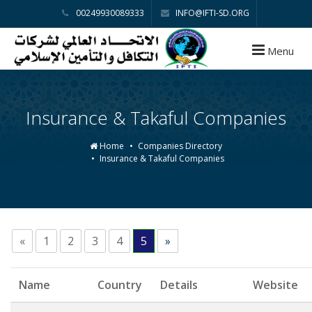
00249930089333
INFO@IFTI-SD.ORG
Menu
Insurance & Takaful Companies
Home
Companies Directory
Insurance & Takaful Companies
«
1
2
3
4
5
»
Name
Country
Details
Website