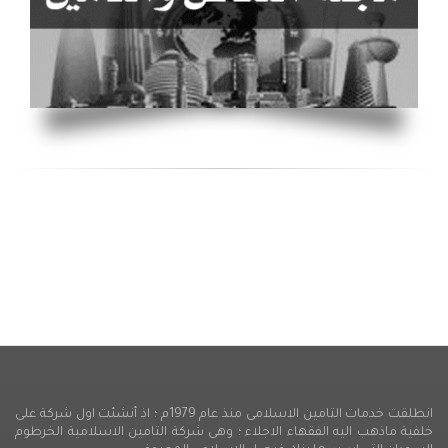
انطلقت خدمات التامين الاسلامى منذ عام 1979م ؛ اذ أنشئت اول شركة على
خلفية ماذهب اليه الفقهاء الاجلاء ؛ وهى شركة التامين الاسلامية الخرطوم