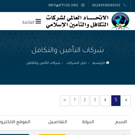
INFO@IFTI-SD.ORG
00249930089333
القائمة
شركات التأمين والتكافل
الرئيسية
دليل الشركات
شركات التأمين والتكافل
«
1
2
3
4
5
»
الاسم
الدولة
التفاصيل
الموقع الالكترون