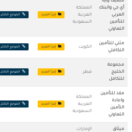
متلايف وايه
أي جي والبنك
المملكة
العربي
العربية
إقرأ المزيد
الموقع الالكتر
للتأمين
السعودية
التعاوني
مثني للتأمين
الكويت
إقرأ المزيد
الموقع الالكتر
التكافلي
مجموعة
الخليج
قطر
إقرأ المزيد
الموقع الالكتر
للتكافل
ملاذ للتأمين
المملكة
واعادة
العربية
إقرأ المزيد
الموقع الالكتر
التأمين
السعودية
التعاوني
ميثاق
الإمارات