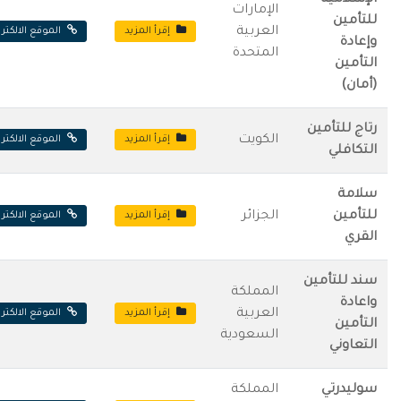
الإسلامية
الإمارات
للتأمين
العربية
إقرأ المزيد
الموقع الالكتر
وإعادة
المتحدة
التأمين
(أمان)
رتاج للتأمين
الكويت
إقرأ المزيد
الموقع الالكتر
التكافلي
سلامة
للتأمين
الجزائر
إقرأ المزيد
الموقع الالكتر
القري
سند للتأمين
المملكة
واعادة
العربية
إقرأ المزيد
الموقع الالكتر
التأمين
السعودية
التعاوني
سوليدرتي
المملكة